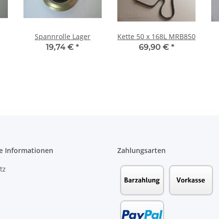
Spannrolle Lager
Kette 50 x 168L MRB850
19,74 €
*
69,90 €
*
R
e Informationen
Zahlungsarten
tz