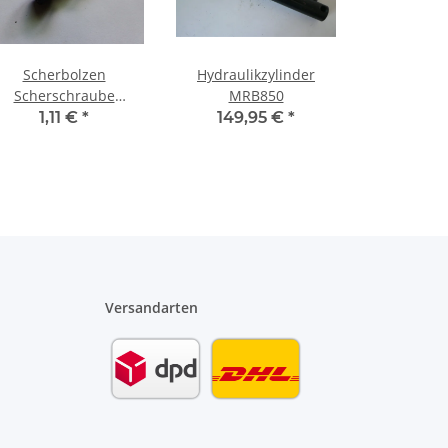
Scherbolzen
Hydraulikzylinder
Scherschraube
MRB850
Abreißschraube M6
1,11 €
*
149,95 €
*
undballenpresse MRB
Versandarten