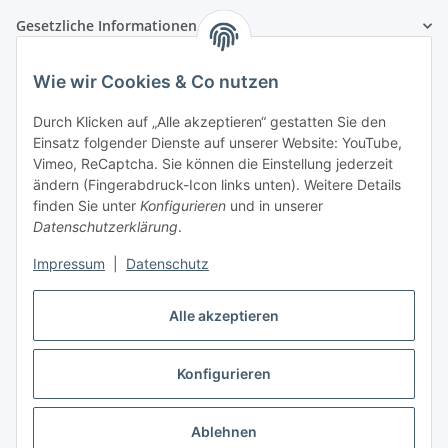
Gesetzliche Informationen
Zahlungsarten
Wie wir Cookies & Co nutzen
Durch Klicken auf „Alle akzeptieren“ gestatten Sie den
Einsatz folgender Dienste auf unserer Website: YouTube,
Vimeo, ReCaptcha. Sie können die Einstellung jederzeit
Versandarten
ändern (Fingerabdruck-Icon links unten). Weitere Details
finden Sie unter
Konfigurieren
und in unserer
Datenschutzerklärung
.
Impressum
|
Datenschutz
Vertrag widerrufen
Alle akzeptieren
Konfigurieren
* Alle Preise inkl. gesetzlicher USt., zzgl.
Versand
Ablehnen