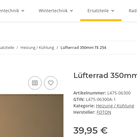
entechnik
Wintertechnik
Ersatzteile
Rad
atzteile
Heizung / Kühlung
Lüfterrad 350mm TE 254
Lüfterrad 350mm
Artikelnummer:
L475-06300
GTIN:
L475-06300A-1
Kategorie:
Heizung / Kühlung
Hersteller:
FOTON
39,95 €