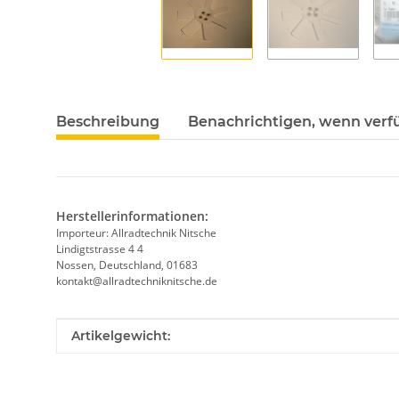
Beschreibung
Benachrichtigen, wenn verf
Herstellerinformationen:
Importeur: Allradtechnik Nitsche
Lindigtstrasse 4 4
Nossen, Deutschland, 01683
kontakt@allradtechniknitsche.de
Produkteigenschaft
Wert
Artikelgewicht: