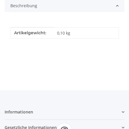
Beschreibung
Produkteigenschaft
Wert
Artikelgewicht:
0,10
kg
Informationen
Gesetzliche Informationen