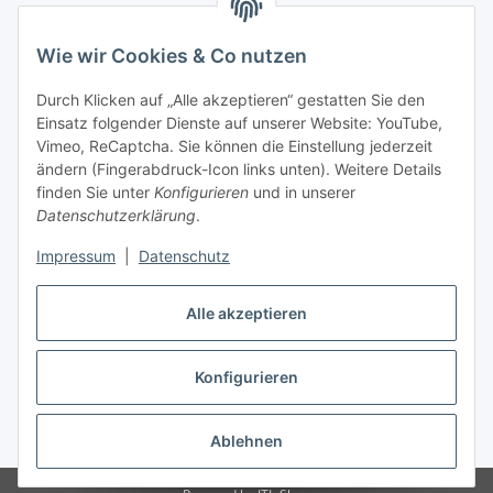
Zahlungsarten
Wie wir Cookies & Co nutzen
Durch Klicken auf „Alle akzeptieren“ gestatten Sie den
Einsatz folgender Dienste auf unserer Website: YouTube,
Vimeo, ReCaptcha. Sie können die Einstellung jederzeit
Versandarten
ändern (Fingerabdruck-Icon links unten). Weitere Details
finden Sie unter
Konfigurieren
und in unserer
Datenschutzerklärung
.
Impressum
|
Datenschutz
Vertrag widerrufen
Alle akzeptieren
Konfigurieren
* Alle Preise inkl. gesetzlicher USt., zzgl.
Versand
Ablehnen