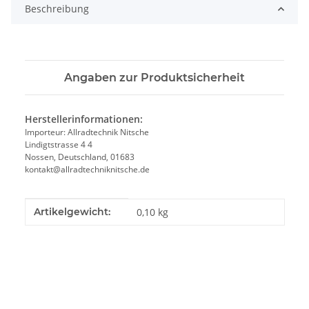
Beschreibung
Angaben zur Produktsicherheit
Herstellerinformationen:
Importeur: Allradtechnik Nitsche
Lindigtstrasse 4 4
Nossen, Deutschland, 01683
kontakt@allradtechniknitsche.de
Produkteigenschaft
Wert
Artikelgewicht:
0,10
kg