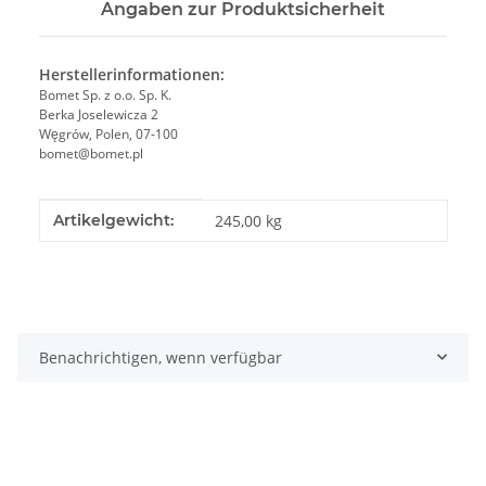
Angaben zur Produktsicherheit
Herstellerinformationen:
Bomet Sp. z o.o. Sp. K.
Berka Joselewicza 2
Węgrów, Polen, 07-100
bomet@bomet.pl
Produkteigenschaft
Wert
Artikelgewicht:
245,00
kg
Benachrichtigen, wenn verfügbar