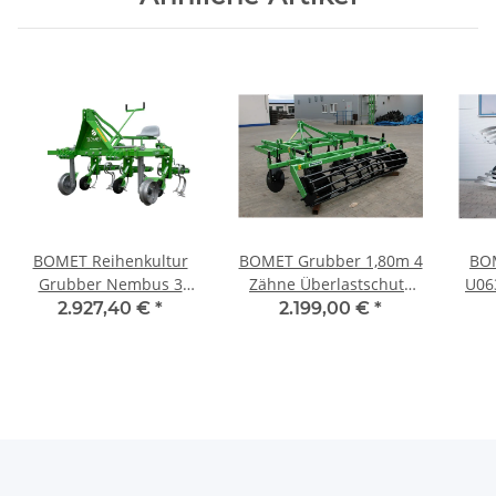
BOMET Reihenkultur
BOMET Grubber 1,80m 4
BOM
Grubber Nembus 3
Zähne Überlastschutz
U06
Sektionen mit
Schraube
2.927,40 €
*
2.199,00 €
*
Federzinken und
manueller Lenkung